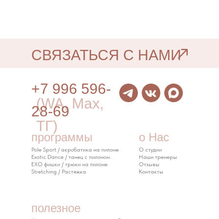
СВЯЗАТЬСЯ С НАМИ
+7 996 596-
(WA, Max,
28-69
ТГ)
программы
о Нас
Pole Sport / акробатика на пилоне
О студии
Exotic Dance / танец с пилоном
Наши тренеры
EXO фишки / трюки на пилоне
Отзывы
Stretching / Растяжка
Контакты
полезное