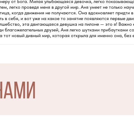
ренеру от Бога. Милая улыбающаяся девочка, легко показывающ
м, легко проведя меня в другой мир. Аня умеет не только научи
тица, когда движения не получаются. Она вдохновляет придти в
ь в себя, и вот уже на какое то занятие появляются первые дв
олшебство, эта двигающаяся девушка на пилоне — это я! Важно 
реди благожелательных друзей, Аня легко шутками прибаутками 
а тот новый дивный мир, которая открыла для именно она, без 
 НАМИ