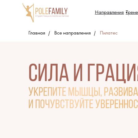
Направления
Трен
Главная
/
Все направления
/
Пилатес
Сила и граци
укрепите мышцы, развива
и почувствуйте увереннос