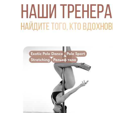
НАШИ ТРЕНЕРА
найдите того, кто вдохнов
Exotic Pole Dance
Pole Sport
Stretching
Рельеф тела
Сила, сексуальность и грациозность.