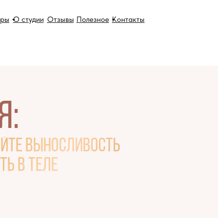
еры
О студии
Отзывы
Полезное
Контакты
я:
йте выносливость
ть в теле