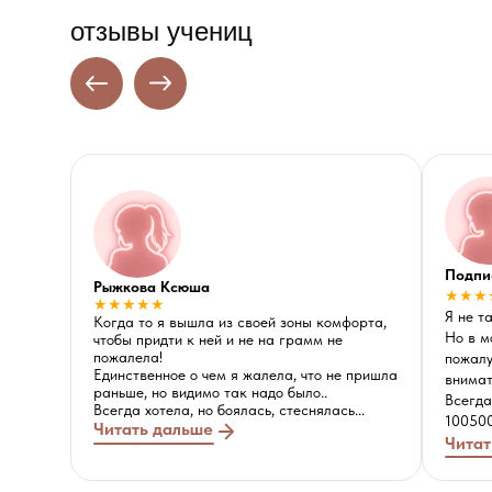
отзывы учениц
Подпи
Рыжкова Ксюша
★★★
★★★★★
Я не т
Когда то я вышла из своей зоны комфорта,
Но в м
чтобы придти к ней и не на грамм не
пожалела!
пожалу
Единственное о чем я жалела, что не пришла
внимат
раньше, но видимо так надо было..
Всегда
Всегда хотела, но боялась, стеснялась...
100500
Читать дальше
Читат