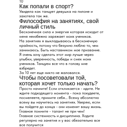
10
Как попали в спорт?
Увидела как танцует девушка на пилоне и
захотела так же.
Философия на занятиях, свой
личный стиль
Бесконечная сила и энергия которая исходит от
меня неизбежно заряжает моих учеников.
На занятиях я выкладываюсь в бесконечную
крайность, потому что безумно люблю то, чем
занимаюсь. Быть наставником мое призвание.
Я очень хочу сделать этот мир лучше через
улыбки, уверенность, победы и смех моих
учеников. Танцуем все что в голову мне
взбредет.
За 10 лет еще никто не жаловался.
Чтобы посоветовали той,
которая хочет только начать?
Просто начните! Если откликается - идите. Не
ждите подходящего момента - пока похудеете,
посмелеете, примите себя... Всему абсолютно
всему вы научитесь на занятиях. Уверяю, если
вы пойдете до конца - они изменят вашу жизнь.
Главное помните - талант не при чем!
Главное системность и дисциплина. Ходите
регулярно на занятия и у вас обязательно все
все получится