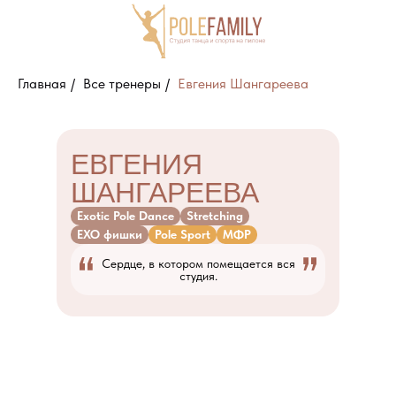
Главная
/
Все тренеры
/
Евгения Шангареева
Блог
ЕВГЕНИЯ
ШАНГАРЕЕВА
Exotic Pole Dance
Stretching
EXO фишки
Pole Sport
МФР
Сердце, в котором помещается вся
студия.
Направления
Тренеры
О студии
Отзывы
Пол