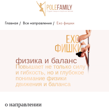
Главная
/
Все направления
/
Exo фишки
Блог
физика и баланс
Повышает не только силу
и гибкость, но и глубокое
понимание физики
движения и баланса
Направления
Тренеры
О студии
Отзывы
Пол
о направлении