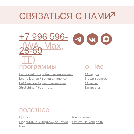
СВЯЗАТЬСЯ С НАМИ
+7 996 596-
(WA, Max,
28-69
ТГ)
программы
о Нас
Pole Sport / акробатика на пилоне
О студии
Exotic Dance / танец с пилоном
Наши тренеры
EXO фишки / трюки на пилоне
Отзывы
Stretching / Растяжка
Контакты
полезное
Цены
Расписание
Подготовка к первому занятию
Отчётные концерты
Блог