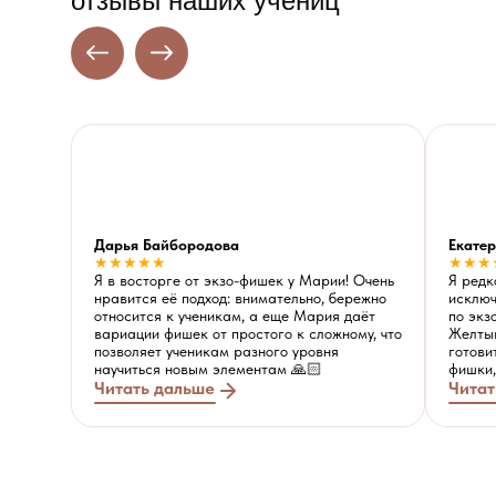
отзывы наших учениц
Дарья Байбородова
Екате
★★★★★
★★★
Я в восторге от экзо-фишек у Марии! Очень
Я редк
нравится её подход: внимательно, бережно
исключ
относится к ученикам, а еще Мария даёт
по экз
вариации фишек от простого к сложному, что
Желтыш
позволяет ученикам разного уровня
готови
научиться новым элементам 🙏🏻
фишки,
Читать дальше
Читат