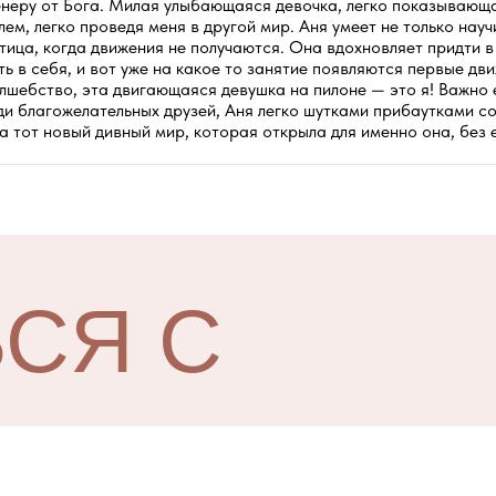
ренеру от Бога. Милая улыбающаяся девочка, легко показывающ
м, легко проведя меня в другой мир. Аня умеет не только научи
тица, когда движения не получаются. Она вдохновляет придти в
ь в себя, и вот уже на какое то занятие появляются первые дв
олшебство, эта двигающаяся девушка на пилоне — это я! Важно 
реди благожелательных друзей, Аня легко шутками прибаутками 
а тот новый дивный мир, которая открыла для именно она, без 
СЯ С