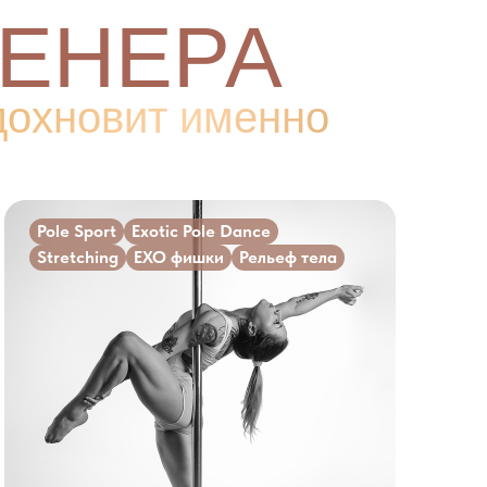
ЕНЕРА
вдохновит именно
Pole Sport
Exotic Pole Dance
Stretching
EXO фишки
Рельеф тела