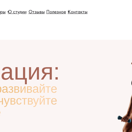
еры
О студии
Отзывы
Полезное
Контакты
рация:
развивайте
чувствуйте
е