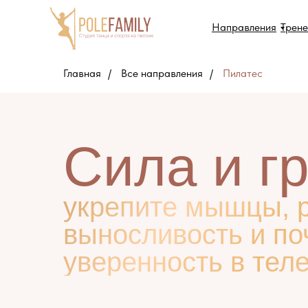
Направления
Трен
Главная
/
Все направления
/
Пилатес
Сила и г
укрепите мышцы, 
выносливость и по
уверенность в тел