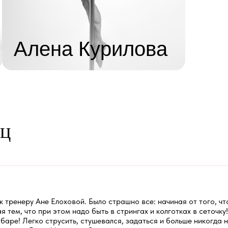
Мотиватор, достигатор, самый
заботливый наставник.
Бесконечный
коробок спичек)
Алена Курилова
Подробнее о тренере
иц
, к тренеру Ане Елоховой. Было страшно все: начиная от того, ч
я тем, что при этом надо быть в стрингах и колготках в сеточк
кабаре! Легко струсить, стушевался, задаться и больше никогда 