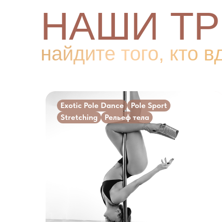
НАШИ ТР
найдите того, кто 
вас
Exotic Pole Dance
Pole Sport
Stretching
Рельеф тела
Сила, сексуальность и грациозность.