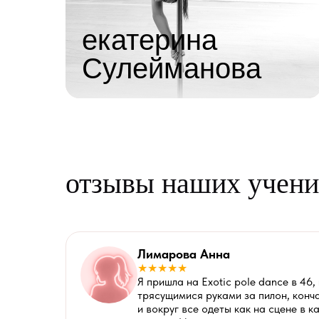
Вдохновляет и мотивирует на развитие
Рядом с ней легко расслабиться и полюбить
процесс.
екатерина
Сулейманова
Подробнее о тренере
отзывы наших учен
Лимарова Анна
★★★★★
Я пришла на Exotic pole dance в 46
трясущимися руками за пилон, конча
и вокруг все одеты как на сцене в 