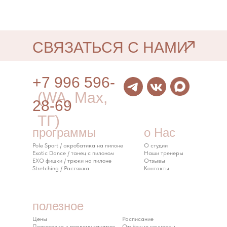
СВЯЗАТЬСЯ С НАМИ
+7 996 596-
(WA, Max,
28-69
ТГ)
программы
о Нас
Pole Sport / акробатика на пилоне
О студии
Exotic Dance / танец с пилоном
Наши тренеры
EXO фишки / трюки на пилоне
Отзывы
Stretching / Растяжка
Контакты
полезное
Цены
Расписание
Подготовка к первому занятию
Отчётные концерты