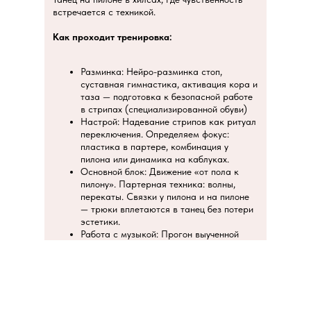
встречается с техникой.
Как проходит тренировка:
Разминка: Нейро-разминка стоп,
суставная гимнастика, активация кора и
таза — подготовка к безопасной работе
в стрипах (специализированной обуви)
Настрой: Надевание стрипов как ритуал
переключения. Определяем фокус:
пластика в партере, комбинация у
пилона или динамика на каблуках.
Основной блок: Движение «от пола к
пилону». Партерная техника: волны,
перекаты. Связки у пилона и на пилоне
— трюки вплетаются в танец без потери
эстетики.
Работа с музыкой: Прогон выученной
комбинации под трек — задача не
вспомнить, а прожить.
Заминка и завершение: Растяжка бёдер,
спины и стоп, дыхательная практика,
обсуждение.