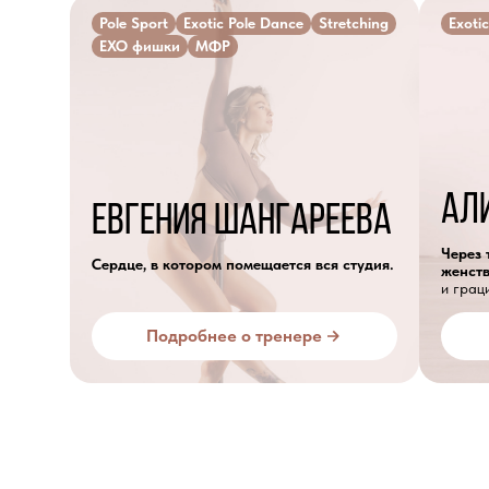
Pole Sport
Exotic Pole Dance
Stretching
Exoti
EXO фишки
МФР
Ал
евгения Шангареева
Через
Сердце, в котором помещается вся студия.
женст
и грац
Подробнее о тренере