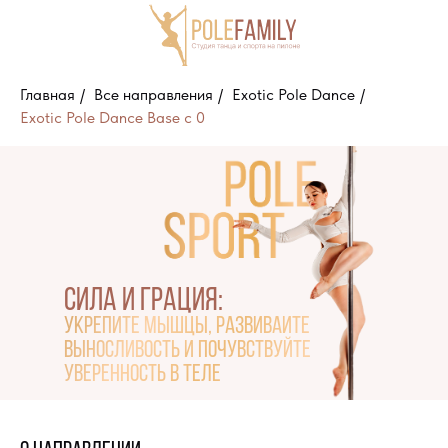
Главная
/
Все направления
/
Exotic Pole Dance
/
Exotic Pole Dance Base с 0
Блог
Сила и грация:
укрепите мышцы, развивайте
Направления
Тренеры
О студии
Отзывы
Пол
выносливость и почувствуйте
уверенность в теле