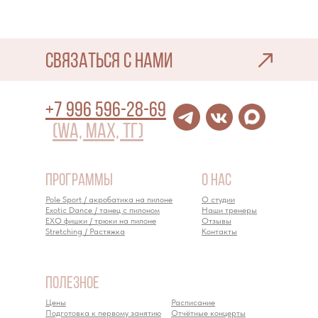
СВЯЗАТЬСЯ С НАМИ
+7 996 596-28-69
(WA, Max, ТГ)
программы
о Нас
Pole Sport / акробатика на пилоне
О студии
Exotic Dance / танец с пилоном
Наши тренеры
EXO фишки / трюки на пилоне
Отзывы
Stretching / Растяжка
Контакты
полезное
Цены
Расписание
Подготовка к первому занятию
Отчётные концерты