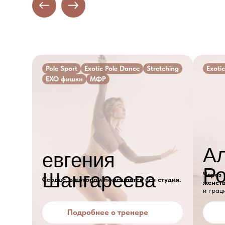
Pole Sport
Exotic Pole Dance
Stretching
Exoti
EXO фишки
МФР
А
евгения
Р
Шангареева
Через
Сердце, в котором помещается вся студия.
женст
и грац
Подробнее о тренере