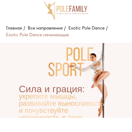
Главная
/
Все направления
/
Exotic Pole Dance
/
Exotic Pole Dance начинающие
Блог
Сила и грация:
укрепите мышцы,
Направления
Тренеры
О студии
Отзывы
Пол
развивайте выносливость
и почувствуйте
уверенность в теле