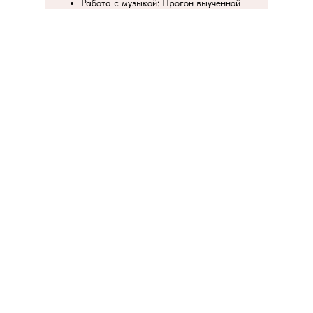
Работа с музыкой: Прогон выученной
комбинации под трек — задача не
вспомнить, а прожить.
Заминка и завершение: Растяжка бёдер,
спины и стоп, дыхательная практика,
обсуждение.
Главное:
Ваш танец уникален. Тренер помогает
раскрыть его, а не сломать под шаблон.
Безопасность превыше эстетики — техника
служит выражению себя.