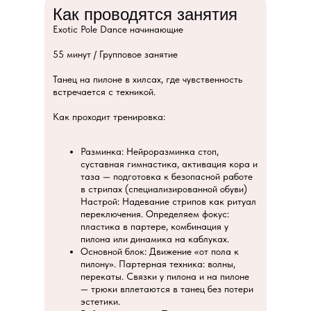
Как проводятся занятия
Exotic Pole Dance начинающие
55 минут / Групповое занятие
Танец на пилоне в хилсах, где чувственность
встречается с техникой.
Как проходит тренировка:
Разминка: Нейроразминка стоп,
суставная гимнастика, активация кора и
таза — подготовка к безопасной работе
в стрипах (специализированной обуви)
Настрой: Надевание стрипов как ритуал
переключения. Определяем фокус:
пластика в партере, комбинация у
пилона или динамика на каблуках.
Основной блок: Движение «от пола к
пилону». Партерная техника: волны,
перекаты. Связки у пилона и на пилоне
— трюки вплетаются в танец без потери
эстетики.